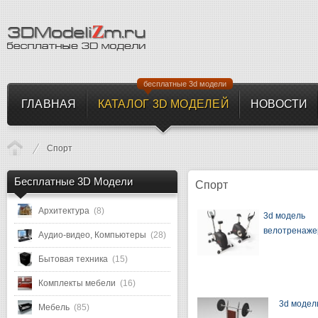
бесплатные 3d модели
ГЛАВНАЯ
КАТАЛОГ 3D МОДЕЛЕЙ
НОВОСТИ
Спорт
Бесплатные 3D Модели
Спорт
Архитектура
(8)
3d модель
велотренаже
Аудио-видео, Компьютеры
(28)
Бытовая техника
(15)
Комплекты мебели
(16)
3d модел
Мебель
(85)