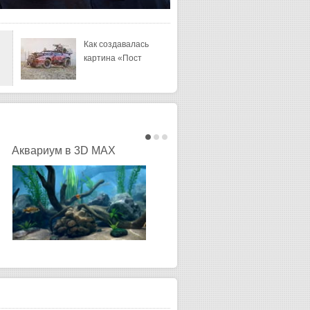
Как создавалась
Упрощение
картина «Пост
визуализации
масси
Аквариум в 3D MAX
Продавец дыма