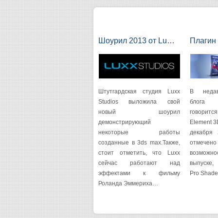
Шоурил 2013 от Lu…
Плагин
Штутгардская студия Luxx
В неда
Studios выложила свой
блога 
новый шоурил
говори
демонстрирующий
Element 3
некоторые работы
декабря 
созданные в 3ds max.Также,
отмечено
стоит отметить, что Luxx
возмож
сейчас работают над
выпуске,
эффектами к фильму
Pro Shade
Роланда Эммериха…