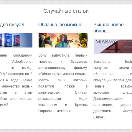
Случайные статьи
 для визуал…
Облачно, возможно…
Вышло новое
обнов…
внем сообщении
Sony выпустила первый
VideoCopilot
трейлер к будущему
Basefount Techn
тся, что выход
анимационному фильму,
выпустил значите
D V2 назначен на 2
«Облачно, возможны осадки:
обновление сис
2014 года. Также
Месть ГМО», который
симуляции толпы для
 множество новых
появится позже в
Новые возможн
ностей в этом
кинотеатрах. Снятая
включают следу
 был анонсирован
режиссёрами Коди
Деформирование
rs V2. …
Кэмероном и Крисом
наложения, управл
Пирном — история…
действием Инстр
Curve …