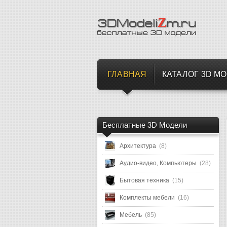
ГЛАВНАЯ
КАТАЛОГ 3D М
Бесплатные 3D Модели
ь
Архитектура
(8)
Аудио-видео, Компьютеры
(28)
нтастическое
заться вам
Бытовая техника
(15)
сцена
Комплекты мебели
(16)
пор, пока вы
Мебель
(85)