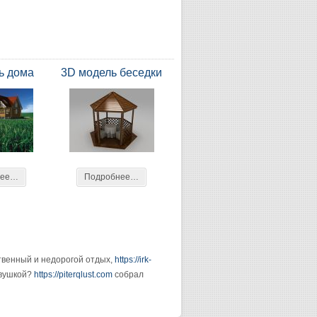
ь дома
3D модель беседки
нее…
Подробнее…
ственный и недорогой отдых,
https://irk-
евушкой?
https://piterqlust.com
собрал