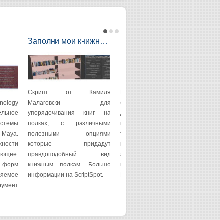
Заполни мои книжн…
Новая версия бесп…
К
а
Скрипт от Камиля
Вышла новая версия
ology
Малаговски для
бесплатного игрового
Sp
льное
упорядочивания книг на
движка, среди возможностей
о
темы
полках, с различными
которого можно отметить
и
 Maya.
полезными опциями
такие нововведения: Новая
Эд
ости
которые придадут
платформа обмена
ун
ющее:
правдоподобный вид
ассетами Новый API
C
 форм
книжным полкам. Больше
плагинов Поддержка
д
яемое
информации на ScriptSpot.
HiDPI/Retina Улучшенна…
зу
умент
м
бл