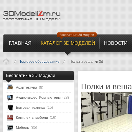
бесплатные 3d модели
ГЛАВНАЯ
КАТАЛОГ 3D МОДЕЛЕЙ
НОВОСТИ
Торговое оборудование
Полки и вешалки 3d
Бесплатные 3D Модели
Полки и веш
Архитектура
(8)
Аудио-видео, Компьютеры
(28)
Бытовая техника
(15)
Комплекты мебели
(16)
Мебель
(85)