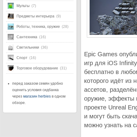
Мульты
(7)
Предметы интерьера
(9)
Роботы, техника, оружие
(28)
Сантехника
(16)
Светильники
(36)
Epic Games опубли
Спорт
(16)
игр для iOS Infini
Торговое оборудование
(31)
бесплатно в любом
которого идёт из 
перед заказом семян удобно
ассетов, разделён
оценить условия сидбанка
через
магазин herbies
в одном
оружие, эффекты 
обзоре.
проекте Unreal En
и могут быть скач
можно узнать на 