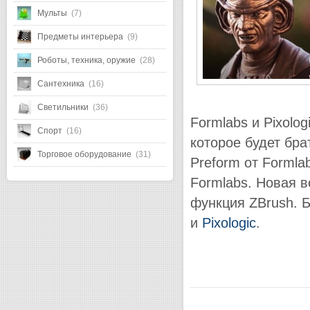
Мульты
(7)
Предметы интерьера
(9)
Роботы, техника, оружие
(28)
Сантехника
(16)
Светильники
(36)
Formlabs и Pixolo
Спорт
(16)
которое будет бра
Торговое оборудование
(31)
Preform от Formla
Formlabs. Новая в
функция ZBrush. 
и
Pixologic
.