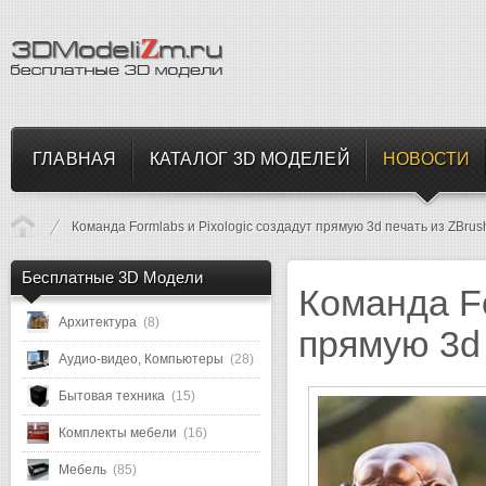
ГЛАВНАЯ
КАТАЛОГ 3D МОДЕЛЕЙ
НОВОСТИ
Команда Formlabs и Pixologic создадут прямую 3d печать из ZBrus
Бесплатные 3D Модели
Команда Fo
Архитектура
(8)
прямую 3d 
Аудио-видео, Компьютеры
(28)
Бытовая техника
(15)
Комплекты мебели
(16)
Мебель
(85)