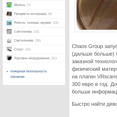
Мульты
(7)
Предметы интерьера
(9)
Роботы, техника, оружие
(28)
Сантехника
(16)
Светильники
(36)
Chaos Group запус
Спорт
(16)
(дальше больше) 
Торговое оборудование
(31)
заказной технолог
физический матер
пожарная безопасность
на плагин VRscans
обучение
.
300 евро в год. Д
больше информац
Быстро найти дево