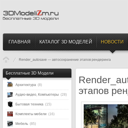
ГЛАВНАЯ
КАТАЛОГ 3D МОДЕЛЕЙ
НОВОСТИ
Render_autosave — автосохранение этапов рендеринга
Бесплатные 3D Модели
Render_au
Архитектура
(8)
этапов ре
Аудио-видео, Компьютеры
(28)
Бытовая техника
(15)
Комплекты мебели
(16)
Мебель
(85)