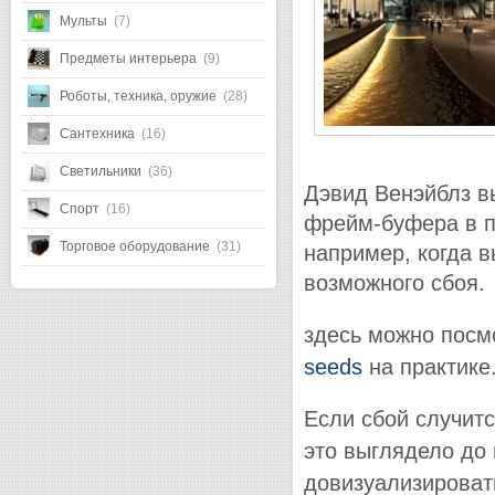
Мульты
(7)
Предметы интерьера
(9)
Роботы, техника, оружие
(28)
Сантехника
(16)
Светильники
(36)
Дэвид Венэйблз вы
Спорт
(16)
фрейм-буфера в пр
Торговое оборудование
(31)
например, когда 
возможного сбоя.
здесь можно посмо
seeds
на практике
Если сбой случитс
это выглядело до 
довизуализироват