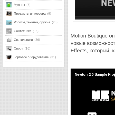
Мульты
(7)
Предметы интерьера
(9)
Роботы, техника, оружие
(28)
Сантехника
(16)
Motion Boutique 
Светильники
(36)
новые возможности
Спорт
(16)
Effects, который,
Торговое оборудование
(31)