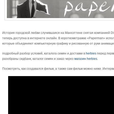
История городской любви случившаяся на Манхэттене снятая компанией D
теперь доступна в интернете онлайн. В короткометражке «Paperman» испо
которые объединяют компьютерную графику и рисованную от руки анимаци
подробный разбор условий, каталога семян и доставки в
herbies
перед первы
разобраны сидбанк, каталог семян и заказ через
магазин herbies
.
Посмотреть, как создавался фильм, а также сам фильм можно ниже. Интер