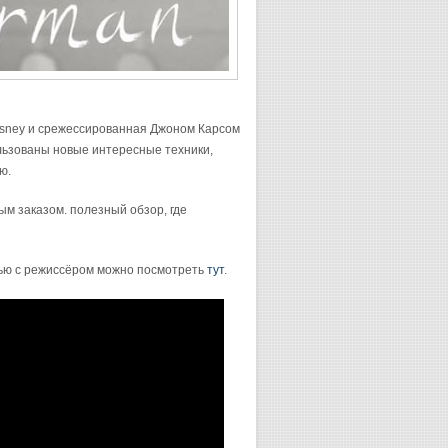
isney и срежессированная Джоном Карсом
льзованы новые интересные техники,
ю.
м заказом. полезный обзор, где
вью с режиссёром можно посмотреть
тут
.