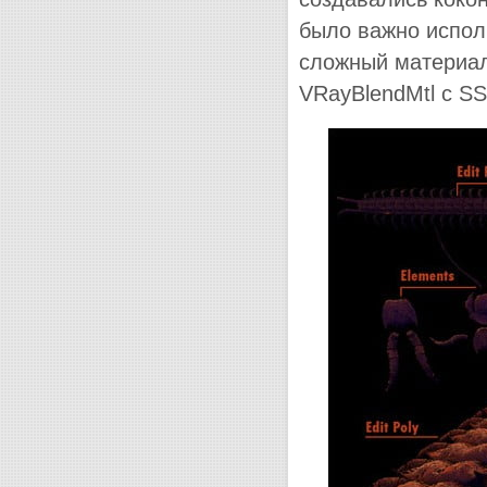
было важно исполь
сложный материал,
VRayBlendMtl с S