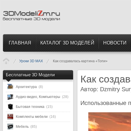
ГЛАВНАЯ
КАТАЛОГ 3D МОДЕЛЕЙ
НОВОСТИ
Уроки 3D MAX
Как создавалась картина «Топи»
Бесплатные 3D Модели
Как созда
Архитектура
(8)
Автор: Dzmitry Sur
Аудио-видео, Компьютеры
(28)
Использованные п
Бытовая техника
(15)
Комплекты мебели
(16)
Мебель
(85)