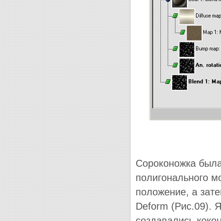
Сороконожка была
полигонального мо
положение, а зат
Deform (Рис.09). 
создавались кокон