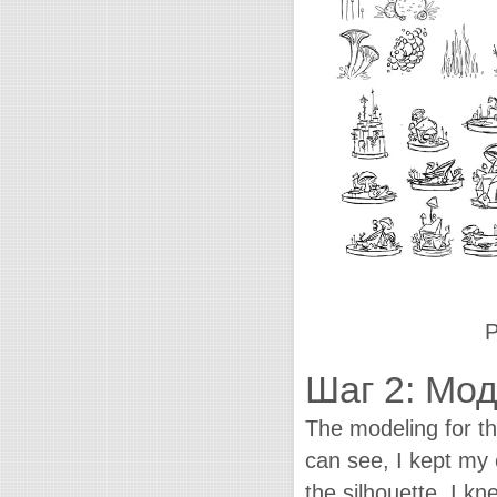
Р
Шаг 2: Мо
The modeling for th
can see, I kept my 
the silhouette. I k