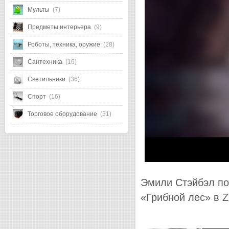
Мульты
(7)
Предметы интерьера
(9)
Роботы, техника, оружие
(28)
Сантехника
(16)
Светильники
(36)
Спорт
(16)
Торговое оборудование
(31)
Эмили Стэйбэл по
«Грибной лес» в 