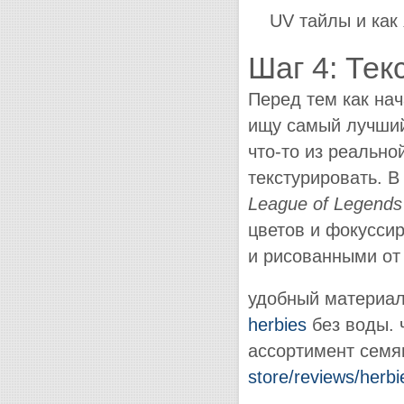
UV тайлы и как
Шаг 4: Те
Перед тем как на
ищу самый лучший
что-то из реально
текстурировать. 
League
of
Legends
цветов и фокусси
и рисованными от 
удобный материал
herbies
без воды. 
ассортимент сем
store/reviews/herbi