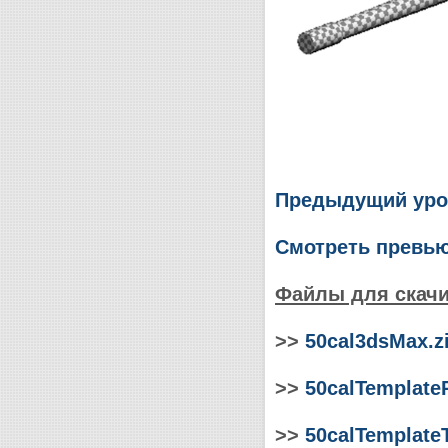
Предыдущий уро
Смотреть превь
Файлы для скачи
>>
50cal3dsMax.z
>>
50calTemplate
>>
50calTemplateT