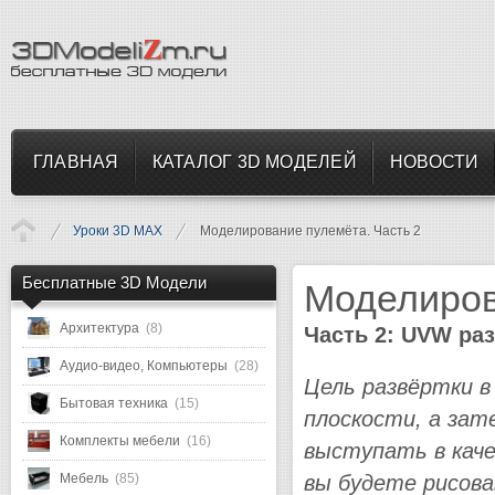
ГЛАВНАЯ
КАТАЛОГ 3D МОДЕЛЕЙ
НОВОСТИ
Уроки 3D MAX
Моделирование пулемёта. Часть 2
Бесплатные 3D Модели
Моделиров
Архитектура
(8)
Часть 2: UVW ра
Аудио-видео, Компьютеры
(28)
Цель развёртки в
Бытовая техника
(15)
плоскости, а зат
Комплекты мебели
(16)
выступать в каче
вы будете рисова
Мебель
(85)